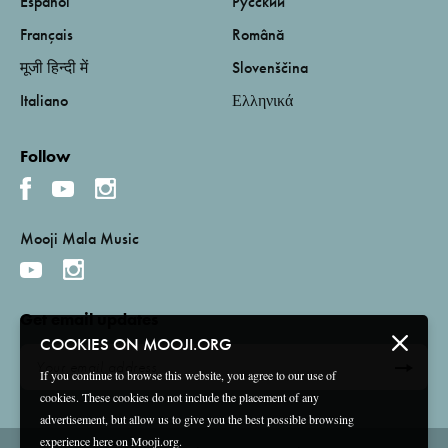
Español
Русский
Français
Română
मूजी हिन्दी में
Slovenščina
Italiano
Ελληνικά
Follow
Mooji Mala Music
Get email updates
COOKIES ON MOOJI.ORG
If you continue to browse this website, you agree to our use of
cookies. These cookies do not include the placement of any
advertisement, but allow us to give you the best possible browsing
experience here on Mooji.org.