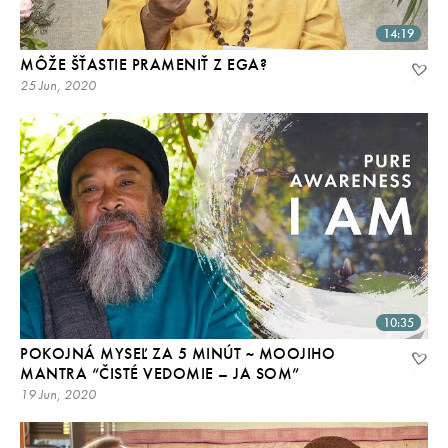
14:19
MÔŽE ŠŤASTIE PRAMENIŤ Z EGA?
25 Jun, 2020
10:35
POKOJNÁ MYSEĽ ZA 5 MINÚT ~ MOOJIHO
MANTRA “ČISTÉ VEDOMIE – JA SOM”
19 Jun, 2020