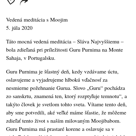
Vedená meditácia s Moojim
5. júla 2020
Táto mocná vedená meditácia – Sláva Najvyššiemu –
bola zdieľaná pri príležitosti Guru Purnima na Monte
Sahaja, v Portugalsku.
Guru Purnima je šťastný deň, kedy vzdávame úctu,
oslavujeme a vyjadrujeme hlbokú vďačnosť za
nesmierne požehnanie Gurua. Slovo „Guru“ pochádza
zo sanskrtu, znamená ten, ktorý rozptyľuje temnotu“, a
takýto človek je svetlom tohto sveta. Vítame tento deň,
aby sme potvrdili, aké veľké máme šťastie, že môžeme
zdieľať tento život s naším milovaným Moojibabom.
Guru Purnima má prastaré korene a oslavuje sa v