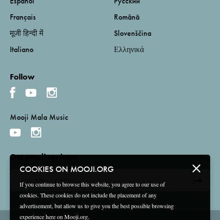
Español
Русский
Français
Română
मूजी हिन्दी में
Slovenščina
Italiano
Ελληνικά
Follow
Mooji Mala Music
Get email updates
COOKIES ON MOOJI.ORG
If you continue to browse this website, you agree to our use of
cookies. These cookies do not include the placement of any
advertisement, but allow us to give you the best possible browsing
experience here on Mooji.org.