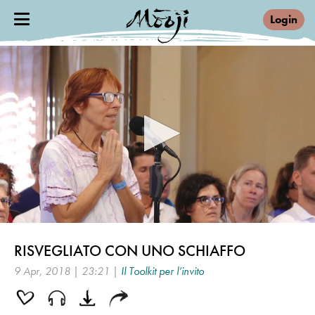
Login
0
seconds
RISVEGLIATO CON UNO SCHIAFFO
of
23
9 Apr, 2018 | 23:21 |
Il Toolkit per l’invito
minutes,
21
seconds